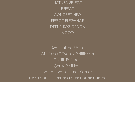
NATURA SELECT
EFFECT
CONCEPT NEO
EFFECT ELEGANCE
DEFNE KOZ DESIGN
MOOD
Aydınlatma Metni
Gizlilik ve Güvenlik Politikaları
Gizlilik Politikası
Çerez Politikası
Gönderi ve Teslimat Şartları
K.V.K Kanunu hakkında genel bilgilendirme
Mesafeli Satışlar Sözleşmesi
Whatsapp Destek Hattı
+90 850 346 02 26
Çağrı Destek Merkezi
+90 850 346 02 26