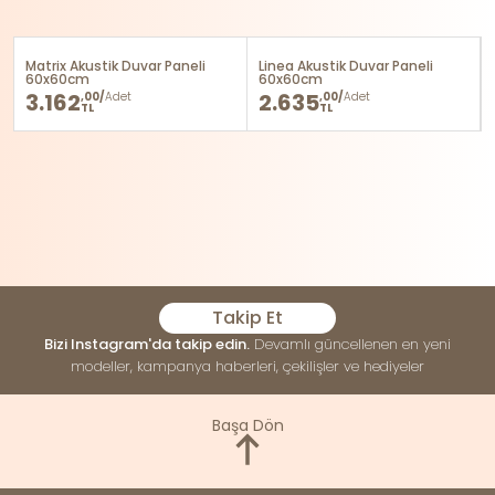
Matrix Akustik Duvar Paneli
Linea Akustik Duvar Paneli
60x60cm
60x60cm
3.162
2.635
,00/
Adet
,00/
Adet
TL
TL
Takip Et
Bizi Instagram'da takip edin.
Devamlı güncellenen en yeni
modeller, kampanya haberleri, çekilişler ve hediyeler
Başa Dön