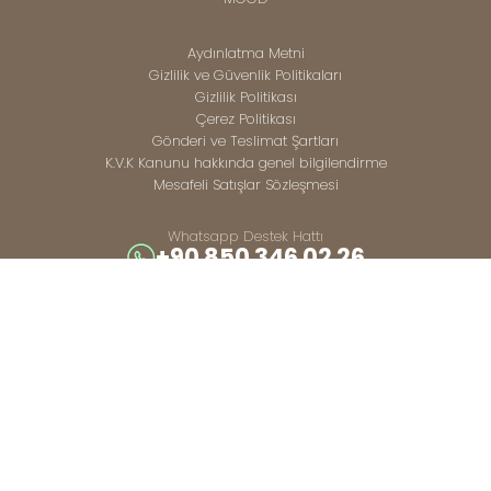
Aydınlatma Metni
Gizlilik ve Güvenlik Politikaları
Gizlilik Politikası
Çerez Politikası
Gönderi ve Teslimat Şartları
K.V.K Kanunu hakkında genel bilgilendirme
Mesafeli Satışlar Sözleşmesi
Whatsapp Destek Hattı
+90 850 346 02 26
Çağrı Destek Merkezi
+90 850 346 02 26