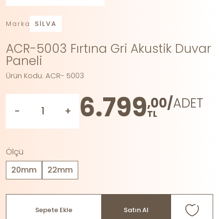
Marka
SİLVA
ACR-5003 Fırtına Gri Akustik Duvar
Paneli
Ürün Kodu: ACR- 5003
6.799
,00/
ADET
-
+
TL
Ölçü
20mm
22mm
Sepete Ekle
Satın Al