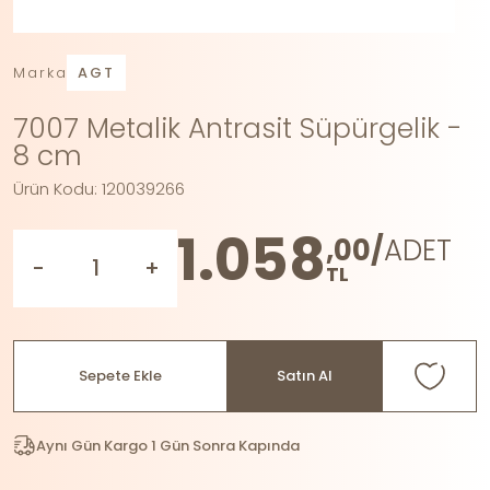
Marka
AGT
7007 Metalik Antrasit Süpürgelik -
8 cm
Ürün Kodu: 120039266
1.058
,00/
ADET
-
+
TL
Sepete Ekle
Satın Al
Aynı Gün Kargo 1 Gün Sonra Kapında