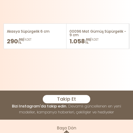
Akasya Süpürgelik 6 cm
00096 Mat Gümüş Süpürgelik -
9 cm
290
1.058
,00/
ADET
,00/
ADET
TL
TL
Takip Et
Bizi Instagram'da takip edin.
Devamlı güncellenen en yeni
modeller, kampanya haberleri, çekilişler ve hediyeler
Başa Dön