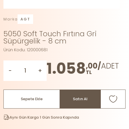
Marka
AGT
5050 Soft Touch Fırtına Gri
Süpürgelik - 8 cm
Ürün Kodu: 120000681
1.058
,00/
ADET
-
+
TL
Sepete Ekle
Satın Al
Aynı Gün Kargo 1 Gün Sonra Kapında