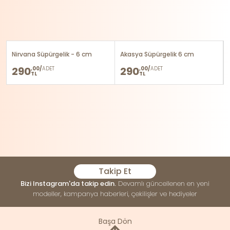
Nirvana Süpürgelik - 6 cm
Akasya Süpürgelik 6 cm
290
290
,00/
ADET
,00/
ADET
TL
TL
Takip Et
Bizi Instagram'da takip edin.
Devamlı güncellenen en yeni
modeller, kampanya haberleri, çekilişler ve hediyeler
Başa Dön