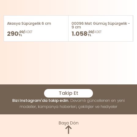
Akasya Süpürgelik 6 cm
00096 Mat Gümüş Süpürgelik -
9 cm
290
1.058
,00/
ADET
,00/
ADET
TL
TL
Takip Et
Bizi Instagram'da takip edin.
Devamlı güncellenen en yeni
modeller, kampanya haberleri, çekilişler ve hediyeler
Başa Dön