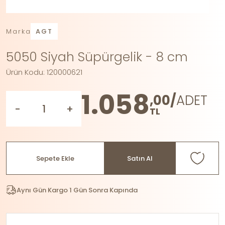
Marka
AGT
5050 Siyah Süpürgelik - 8 cm
Ürün Kodu: 120000621
1.058
,00/
ADET
-
+
TL
Sepete Ekle
Satın Al
Aynı Gün Kargo 1 Gün Sonra Kapında