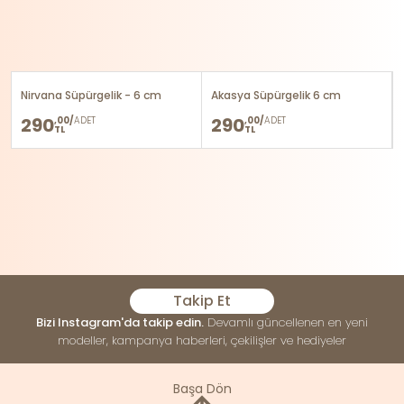
Nirvana Süpürgelik - 6 cm
Akasya Süpürgelik 6 cm
290
290
,00/
ADET
,00/
ADET
TL
TL
Takip Et
Bizi Instagram'da takip edin.
Devamlı güncellenen en yeni
modeller, kampanya haberleri, çekilişler ve hediyeler
Başa Dön