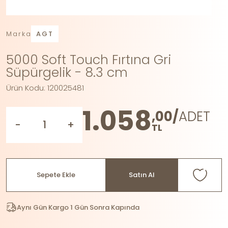
Marka
AGT
5000 Soft Touch Fırtına Gri
Süpürgelik - 8.3 cm
Ürün Kodu: 120025481
1.058
,00/
ADET
-
+
TL
Sepete Ekle
Satın Al
Aynı Gün Kargo 1 Gün Sonra Kapında