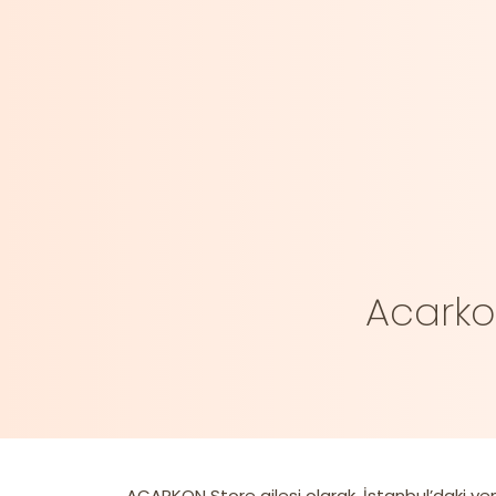
Acarko
ACARKON Store ailesi olarak, İstanbul’daki ye