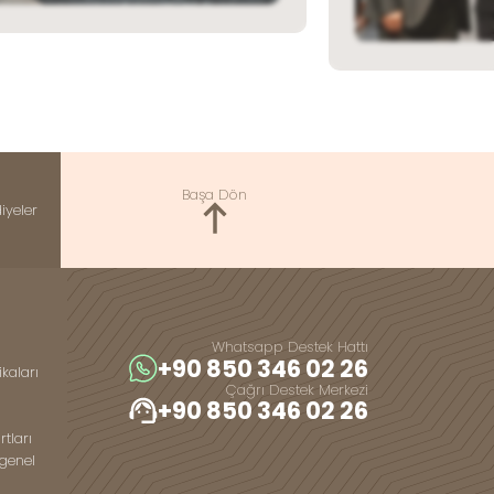
Başa Dön
iyeler
Whatsapp Destek Hattı
+90 850 346 02 26
ikaları
Çağrı Destek Merkezi
+90 850 346 02 26
tları
 genel