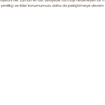
uniyetini her zaman en üst seviyede tutmayı hedefleyen bir 
i yenilikçi ve lider konumumuzu daha da pekiştirmeye devam