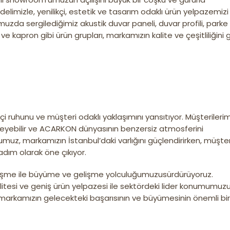
mizle, yenilikçi, estetik ve tasarım odaklı ürün yelpazemizi
zda sergilediğimiz akustik duvar paneli, duvar profili, parke
e ve kapron gibi ürün grupları, markamızın kalite ve çeşitliliğini 
ruhunu ve müşteri odaklı yaklaşımını yansıtıyor. Müşterilerim
eyebilir ve ACARKON dünyasının benzersiz atmosferini
umuz, markamızın İstanbul’daki varlığını güçlendirirken, müşter
r adım olarak öne çıkıyor.
lişme ile büyüme ve gelişme yolculuğumuzusürdürüyoruz.
tesi ve geniş ürün yelpazesi ile sektördeki lider konumumuz
 markamızın gelecekteki başarısının ve büyümesinin önemli bir