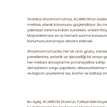
İstanbul showroom’umuz, ACARKON’un sadece
markası olarak konumunu güçlendiriyor. Bu m
yakından tanıma imkanı sunarken, onların ihti
Müşterilerimize en iyi hizmeti sunma konusunda
konumunu korumaya devam edecek.
Showroom’umuzda, her bir ürün grubu, zanaatk
panellerimiz, estetik ve işlevselliği bir araya g
her mekanı dönüştürme potansiyeline sahip. Sü
detaylarına vurgu yaparken, aksesuarlarımız me
ve kapron ürünlerimiz ise, konfor ve kaliteyi ö
Bu açılış, ACARKON Store’un Türkiye’deki büyü