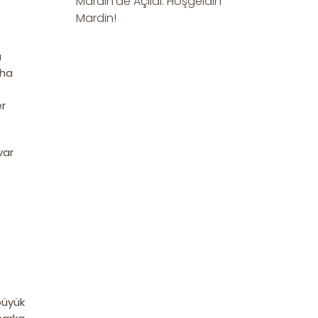
Mardin’de Açıldı: Hoşgeldin
Mardin!
ı
aha
er
var
büyük