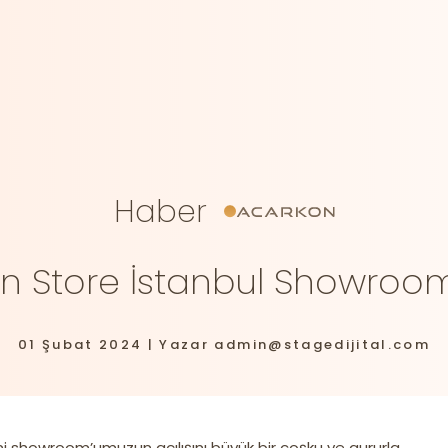
Haber
n Store İstanbul Showroom 
01 Şubat 2024 | Yazar admin@stagedijital.com
ni showroom’umuzun açılışını büyük bir coşku ve gururla