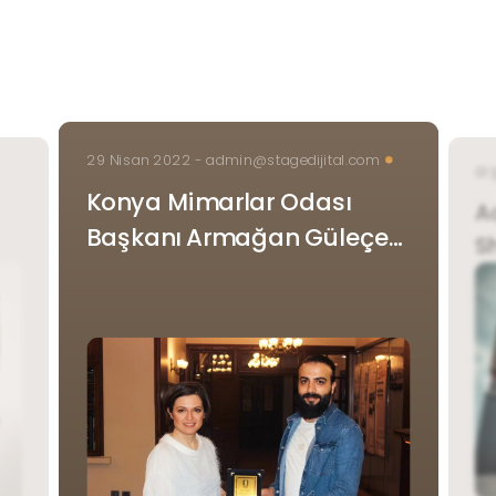
29 Nisan 2022 - admin@stagedijital.com
01
Konya Mimarlar Odası
A
Başkanı Armağan Güleçe
S
Onurlarımızı Sunuyoruz.
nda