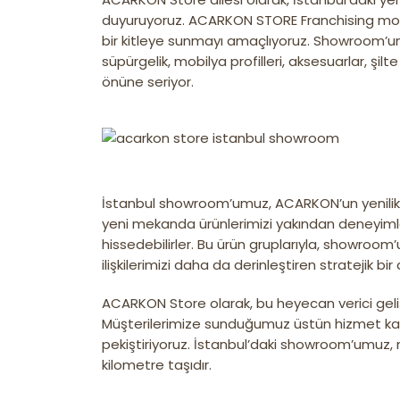
duyuruyoruz. ACARKON STORE Franchising modeli
bir kitleye sunmayı amaçlıyoruz. Showroom’umu
süpürgelik, mobilya profilleri, aksesuarlar, şilt
önüne seriyor.
İstanbul showroom’umuz, ACARKON’un yenilikçi 
yeni mekanda ürünlerimizi yakından deneyiml
hissedebilirler. Bu ürün gruplarıyla, showroom’
ilişkilerimizi daha da derinleştiren stratejik bi
ACARKON Store olarak, bu heyecan verici ge
Müşterilerimize sunduğumuz üstün hizmet kali
pekiştiriyoruz. İstanbul’daki showroom’umuz,
kilometre taşıdır.