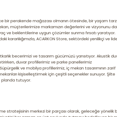
 bir perakende mağazası olmanın ötesinde, bir yaşam tarz
ekan, müşterilerimize markamızın değerlerini ve vizyonunu d
yaç ve beklentilerine uygun çözümler sunma fırsatı yaratıyor.
ki kararlılığımızla, ACARKON Store, sektördeki yenilikçi ve lid
arlık becerimizi ve tasarım gücümüzü yansıtıyor. Akustik du
etirirken, duvar profillerimiz ve parke panellerimiz
pürgelik ve mobilya profillerimiz, iç mekan tasarımının zarif
kanları kişiselleştirmek için çeşitli seçenekler sunuyor. Şilte
n planda tutuyor.
me stratejisinin merkezi bir parçası olarak, geleceğe yönelik 