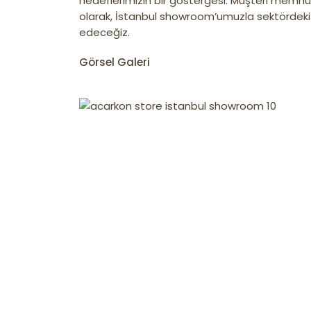
hedeflerimizin bir göstergesi. Müşteri memn
olarak, İstanbul showroom’umuzla sektördek
edeceğiz.
Görsel Galeri