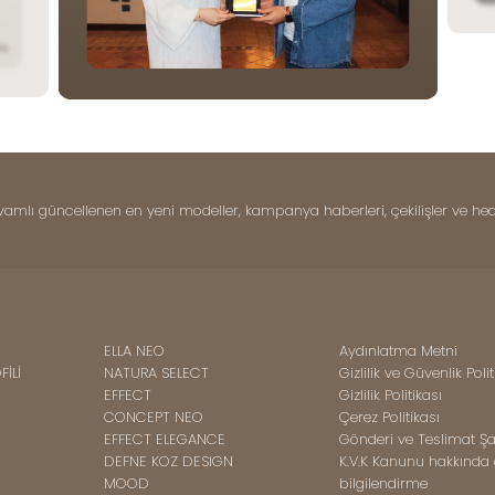
amlı güncellenen en yeni modeller, kampanya haberleri, çekilişler ve hed
ELLA NEO
Aydınlatma Metni
İLİ
NATURA SELECT
Gizlilik ve Güvenlik Polit
EFFECT
Gizlilik Politikası
CONCEPT NEO
Çerez Politikası
EFFECT ELEGANCE
Gönderi ve Teslimat Şar
DEFNE KOZ DESIGN
K.V.K Kanunu hakkında
MOOD
bilgilendirme