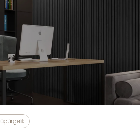
üpürgelik