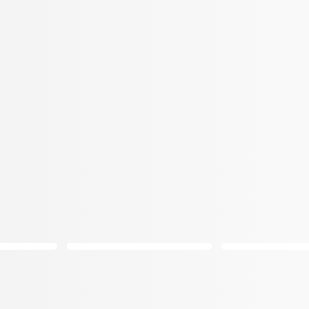
8 Ahşap Duvar
ACR-3771 Ahşap Duvar
LB-2050
Profili - Teak
Gri Duvar
3
1.003
1.39
,00/
Adet
,00/
Adet
TL
TL