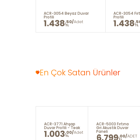
hara Krem
ACR-3054 Beyaz Duvar
ACR-3054 Fırt
Profili
Profili
1.438
1.438
00/
Adet
,50/
Adet
,5
TL
TL
En Çok Satan Ürünler
3053 Yeni Gri
ACR-3771 Ahşap
ACR-5003 Fırtına
r Profili
Duvar Profili - Teak
Gri Akustik Duvar
115
1.003
Paneli
,00/
,00/
Adet
6.799
,00/
ADET
TL
TL
TL