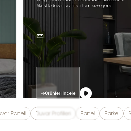
Akustik duvar profilleri tam size göre.
Ürünleri İncele
uvar Paneli
Duvar Profilleri
Panel
Parke
S