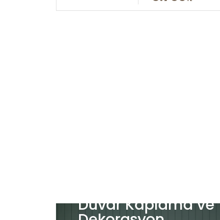
Duvar Kaplama ve
Dekorasyon