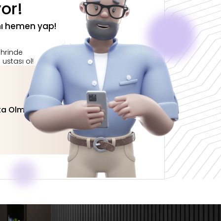
yor!
ı hemen yap!
ehrinde
ustası ol!
ta Olmak İstiyorum