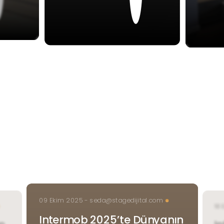
Do
İşlevselliği Bir
Araya
Getirmek
09 Ekim 2025 - seda@stagedijital.com
18 
Intermob 2025’te Dünyanın