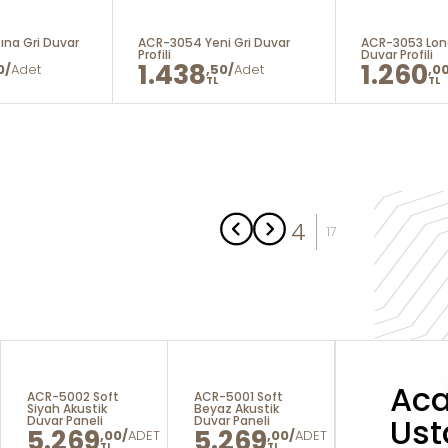
ına Gri Duvar
ACR-3054 Yeni Gri Duvar
ACR-3053 Lon
Profili
Duvar Profili
1.438
1.260
0/
Adet
,50/
Adet
,0
TL
TL
4
17
Aca
ACR-5002 Soft
ACR-5001 Soft
ACR-6003 Nat
Siyah Akustik
Beyaz Akustik
Meşe Akustik
Ust
Duvar Paneli
Duvar Paneli
Duvar Paneli
5.269
5.269
5.269
,00/
ADET
,00/
ADET
,
TL
TL
TL