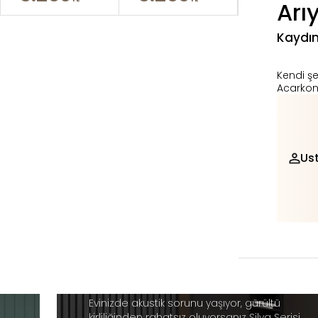
Arı
Kaydın
Kendi ş
Acarkon 
Us
Akustik Duvar
Paneli
Evinizde akustik sorunu yaşıyor, gürültü
kirliliğinden rahatsız oluyorsanız Silva Serisi